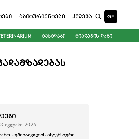
ტები
Აბიტურიენტები
Კვლევა
GE
VETERINARIUM
ᲢᲔᲡᲢᲚᲐᲑᲘ
ᲜᲘᲐᲓᲐᲒᲘᲡ ᲚᲐᲑᲘ
ᲒᲐᲓᲐᲛᲖᲐᲓᲔᲑᲐᲡ
ᲚᲔᲔᲑᲘ
13 ივლისი 2026
ნინო ყუშიტაშვილის ინტენსიური