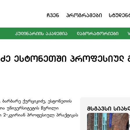
Ჩვენ
Პროგრამები
Სტუდენ
ᲙᲣᲚᲘᲜᲐᲠᲘᲘᲡ ᲐᲙᲐᲓᲔᲛᲘᲐ
ᲚᲐᲑᲝᲠᲐᲢᲝᲠᲘᲔᲑᲘ
ᲫᲔ ᲔᲡᲢᲝᲜᲔᲗᲨᲘ ᲞᲠᲝᲤᲔᲡᲘᲣᲚ 
 ბარბარე ქურციკიძე, ესტონეთის
თა უნივერსიტეტის წვრილი
ᲛᲡᲒᲐᲕᲡᲘ ᲡᲘᲐᲮ
 2-კვირიან პროფესიულ პრაქტიკას