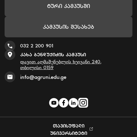
Ტური Კამპუსში
Კამპუსის Შესახებ
032 2 200 901
Კახა Ბენდუქიძის Კამპუსი
დავით აღმაშენებლის ხეივანი 240,
თბილისი 0159
info@agruni.edu.ge
ᲗᲐᲕᲘᲡᲣᲤᲐᲚᲘ
ᲣᲜᲘᲕᲔᲠᲡᲘᲢᲔᲢᲘ