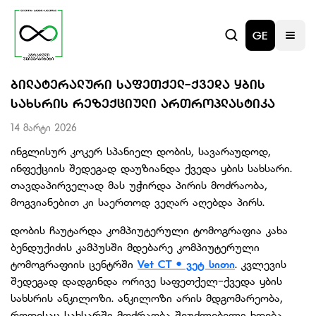
GE
ᲑᲘᲚᲐᲢᲔᲠᲐᲚᲣᲠᲘ ᲡᲐᲤᲔᲗᲥᲔᲚ-ᲥᲕᲔᲓᲐ ᲧᲑᲘᲡ
ᲡᲐᲮᲡᲠᲘᲡ ᲠᲔᲖᲔᲥᲪᲘᲣᲚᲘ ᲐᲠᲗᲠᲝᲞᲚᲐᲡᲢᲘᲙᲐ
14 მარტი 2026
ინგლისურ კოკერ სპანიელ დობის, სავარაუდოდ,
ინფექციის შედეგად დაუზიანდა ქვედა ყბის სახსარი.
თავდაპირველად მას უჭირდა პირის მოძრაობა,
მოგვიანებით კი საერთოდ ვეღარ აღებდა პირს.
დობის ჩაუტარდა კომპიუტერული ტომოგრაფია კახა
ბენდუქიძის კამპუსში მდებარე კომპიუტერული
ტომოგრაფიის ცენტრში
Vet CT • ვეტ სითი
. კვლევის
შედეგად დადგინდა ორივე საფეთქელ-ქვედა ყბის
სახსრის ანკილოზი. ანკილოზი არის მდგომარეობა,
როდესაც სახსარში მოძრაობა შეუძლებელი ხდება