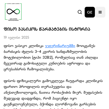
GE
ᲤᲘᲡᲝ ᲕᲐᲡᲘᲙᲝᲡ ᲬᲐᲠᲛᲐᲢᲔᲑᲘᲡ ᲘᲡᲢᲝᲠᲘᲐ
19 ივლისი 2025
ფისო ვასიკო კლინიკა
ვეტერინარიუმში
მოიყვანეს
ბარძაყის ძვლის 3-4 კვირის ხანდაზმულობის
მოტეხილობით (ტიპი 32B2), რომელსაც თან ახლდა
მკვეთრად გამოხატული კუნთების ატროფია და
ცრუსახსრის ჩამოყალიბება.
ფისოს ფიზიკალური გამოკვლევა ჩაუტარდა კლინიკის
ფართო პროფილის თერაპევტისა და
ანესთეზიოლოგის, ნათია რობაქიძის მიერ. შეფასების
შედეგად დადგინდა, რომ პაციენტი იყო
გაუწყლოვნებული, ჰქონდა ლორწოვანი გარსების