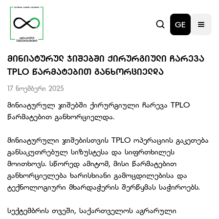
GE
ᲛᲘᲜᲘᲐᲢᲣᲠᲣᲚ ᲯᲘᲨᲔᲑᲨᲘ ᲥᲘᲠᲣᲠᲒᲘᲣᲚᲘ ᲩᲐᲠᲔᲕᲐ
TPLO ᲬᲐᲠᲛᲐᲢᲔᲑᲘᲗ ᲒᲐᲜᲮᲝᲠᲪᲘᲔᲚᲓᲐ
17 ნოემბერი 2025
მინიატურულ ჯიშებში ქირურგიული ჩარევა TPLO
წარმატებით განხორციელდა.
მინიატურული ჯიშებისთვის TPLO ოპერაციის გაკეთება
განსაკუთრებულ სიზუსტესა და სიფრთხილეს
მოითხოვს. სწორედ ამიტომ, მისი წარმატებით
განხორციელება ხარისხიანი გამოცდილებისა და
ტექნოლოგიური მხარდაჭერის შერწყმას საჭიროებს.
სექტემბრის თვეში, საქართველოს აგრარული